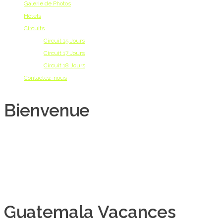
Galerie de Photos
Hôtels
Circuits
Circuit 15 Jours
Circuit 17 Jours
Circuit 18 Jours
Contactez-nous
Bienvenue
Le Guatemala est un pays très complet dans sa diversité, et encore
authentique : Guatemala Vacances a le souci d’en organiser la découverte de
toutes les facettes par des circuits équilibrés, adaptes aux intérêts du client et
100 % sur mesure.
Guatemala Vacances