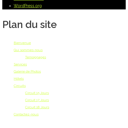
WordPress.org
Plan du site
Bienvenue
Qui sommes-nous
Temoignages
Services
Galerie de Photos
Hôtels
Circuits
Circuit 15 Jours
Circuit 17 Jours
Circuit 18 Jours
Contactez-nous