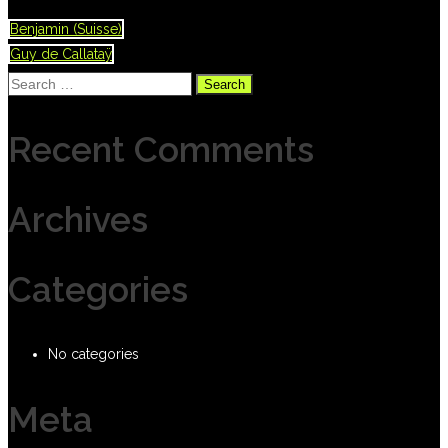
Benjamin (Suisse)
Guy de Callataÿ
Search
for:
Recent Comments
Archives
Categories
No categories
Meta