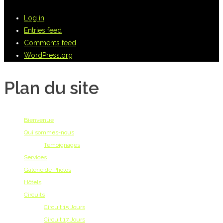
Log in
Entries feed
Comments feed
WordPress.org
Plan du site
Bienvenue
Qui sommes-nous
Temoignages
Services
Galerie de Photos
Hôtels
Circuits
Circuit 15 Jours
Circuit 17 Jours