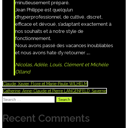
minutieusement préparé.
Jean Philippe
est quelqu’un
d’hyperprofessionnel, de cultivé, discret,
efficace et dévoué, s’adaptant exactement à
nos souhaits et à notre style de
fonctionnement.
Nous avons passé des vacances inoubliables
et nous avons hate d’y retourner …..
Nicolas, Adèle, Louis, Clément et Michèle
Olland
Claude, Xavier, Flore et Marie-Paule WILHELM
Catherine, Anne-Claude et Pierre LANGENFELD, Saverne
Search
for:
Recent Comments