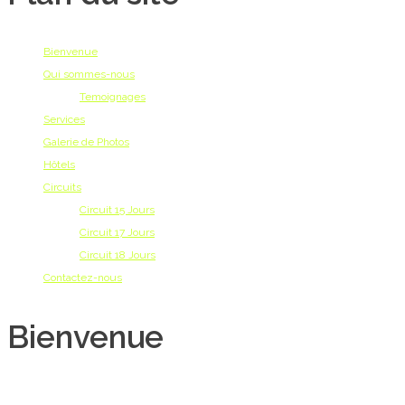
Bienvenue
Qui sommes-nous
Temoignages
Services
Galerie de Photos
Hôtels
Circuits
Circuit 15 Jours
Circuit 17 Jours
Circuit 18 Jours
Contactez-nous
Bienvenue
Le Guatemala est un pays très complet dans sa diversité, et encore